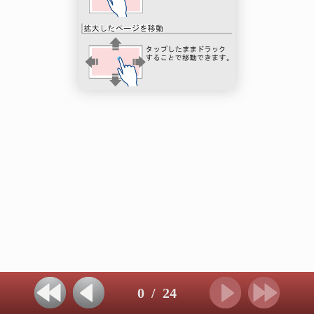
0
/
24