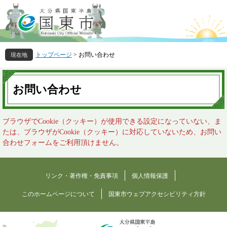
ペ
メ
ー
ニ
ジ
ュ
の
ー
先
を
トップページ
>
お問い合わせ
頭
飛
で
ば
本
す
し
文
お問い合わせ
。
て
本
文
ブラウザでCookie（クッキー）が使用できる設定になっていない、ま
へ
たは、ブラウザがCookie（クッキー）に対応していないため、お問い
合わせフォームをご利用頂けません。
リンク・著作権・免責事項
個人情報保護
このホームページについて
国東市ウェブアクセシビリティ方針