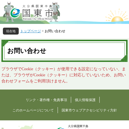
ペ
メ
ー
ニ
ジ
ュ
の
ー
先
を
トップページ
>
お問い合わせ
頭
飛
で
ば
本
す
し
文
お問い合わせ
。
て
本
文
ブラウザでCookie（クッキー）が使用できる設定になっていない、ま
へ
たは、ブラウザがCookie（クッキー）に対応していないため、お問い
合わせフォームをご利用頂けません。
リンク・著作権・免責事項
個人情報保護
このホームページについて
国東市ウェブアクセシビリティ方針