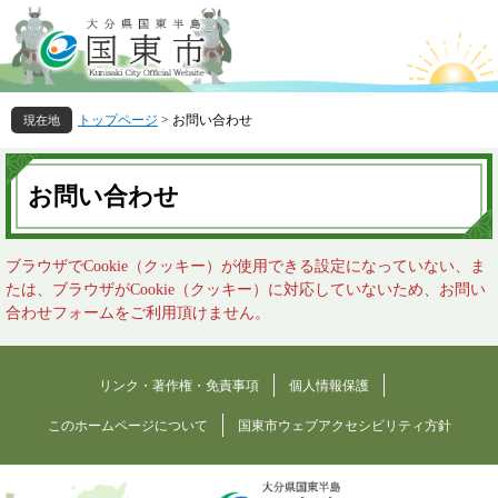
ペ
メ
ー
ニ
ジ
ュ
の
ー
先
を
トップページ
>
お問い合わせ
頭
飛
で
ば
本
す
し
文
お問い合わせ
。
て
本
文
ブラウザでCookie（クッキー）が使用できる設定になっていない、ま
へ
たは、ブラウザがCookie（クッキー）に対応していないため、お問い
合わせフォームをご利用頂けません。
リンク・著作権・免責事項
個人情報保護
このホームページについて
国東市ウェブアクセシビリティ方針