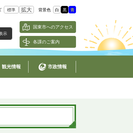
拡大
ズ
標準
背景色
白
黒
青
国東市へのアクセス
各課のご案内
観光情報
市政情報