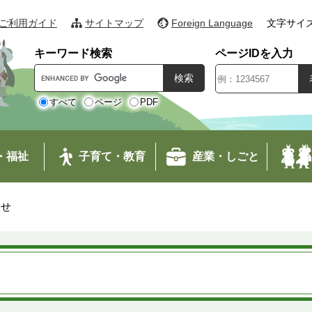
ご利用ガイド
サイトマップ
Foreign Language
文字サイ
キーワード検索
ページIDを入力
G
o
o
すべて
ページ
PDF
g
l
e
・福祉
子育て・教育
産業・しごと
カ
ス
タ
わせ
ム
検
索