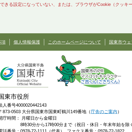
使用できる設定になっていない、または、ブラウザがCookie（クッ
事項
個人情報保護
このホームページについて
国東市ウェ
国東市役所
法人番号4000020442143
〒873-0503 大分県国東市国東町鶴川149番地（
庁舎のご案内
）
開庁時間：
月曜日から金曜日
8時30分から17時00分まで（祝日・休日・年末年始を除
電話番号：0978-72-1111（代表）
ファクス番号：0978-72-1822