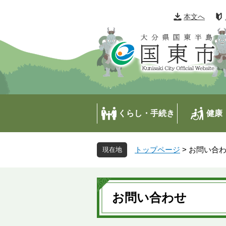
ペ
メ
ー
ニ
本文へ
ジ
ュ
の
ー
先
を
頭
飛
で
ば
す
し
。
て
本
くらし・手続き
健康
文
へ
トップページ
>
お問い合
本
文
お問い合わせ