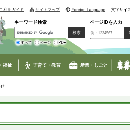
ご利用ガイド
サイトマップ
Foreign Language
文字サイ
キーワード検索
ページIDを入力
G
o
o
すべて
ページ
PDF
g
l
e
・福祉
子育て・教育
産業・しごと
カ
ス
タ
わせ
ム
検
索