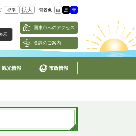
拡大
ズ
標準
背景色
白
黒
青
国東市へのアクセス
各課のご案内
観光情報
市政情報