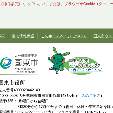
使用できる設定になっていない、または、ブラウザがCookie（クッ
事項
個人情報保護
このホームページについて
国東市ウェ
国東市役所
法人番号4000020442143
〒873-0503 大分県国東市国東町鶴川149番地（
庁舎のご案内
）
開庁時間：
月曜日から金曜日
8時30分から17時00分まで（祝日・休日・年末年始を除
電話番号：0978-72-1111（代表）
ファクス番号：0978-72-1822