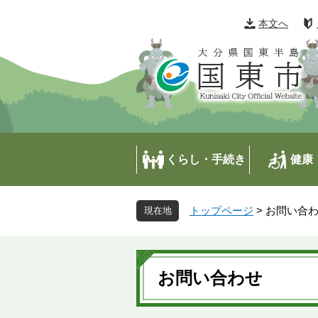
ペ
メ
ー
ニ
本文へ
ジ
ュ
の
ー
先
を
頭
飛
で
ば
す
し
。
て
本
くらし・手続き
健康
文
へ
トップページ
>
お問い合
本
文
お問い合わせ