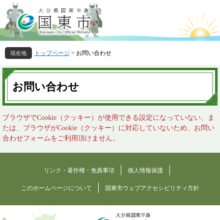
ペ
メ
ー
ニ
ジ
ュ
の
ー
先
を
トップページ
>
お問い合わせ
頭
飛
で
ば
本
す
し
文
お問い合わせ
。
て
本
文
ブラウザでCookie（クッキー）が使用できる設定になっていない、ま
へ
たは、ブラウザがCookie（クッキー）に対応していないため、お問い
合わせフォームをご利用頂けません。
リンク・著作権・免責事項
個人情報保護
このホームページについて
国東市ウェブアクセシビリティ方針