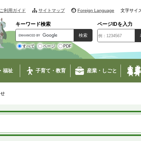
ご利用ガイド
サイトマップ
Foreign Language
文字サイ
キーワード検索
ページIDを入力
G
o
o
すべて
ページ
PDF
g
l
e
・福祉
子育て・教育
産業・しごと
カ
ス
タ
わせ
ム
検
索