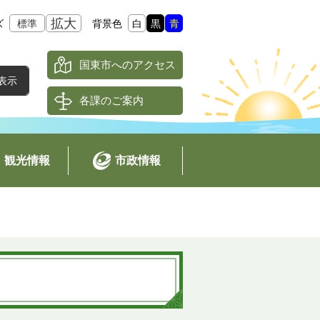
拡大
ズ
標準
背景色
白
黒
青
国東市へのアクセス
各課のご案内
観光情報
市政情報