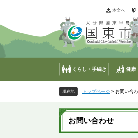
ペ
メ
ー
ニ
本文へ
ジ
ュ
の
ー
先
を
頭
飛
で
ば
す
し
。
て
本
くらし・手続き
健康
文
へ
トップページ
>
お問い合
本
文
お問い合わせ