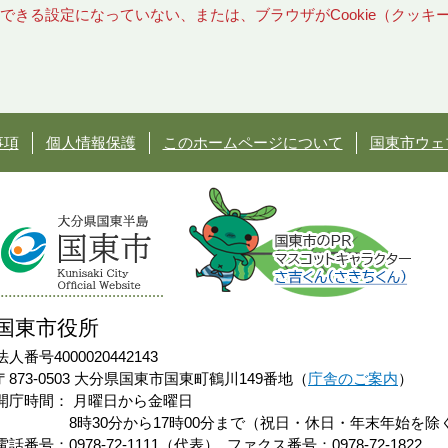
使用できる設定になっていない、または、ブラウザがCookie（クッ
事項
個人情報保護
このホームページについて
国東市ウェ
国東市役所
法人番号4000020442143
〒873-0503 大分県国東市国東町鶴川149番地（
庁舎のご案内
）
開庁時間：
月曜日から金曜日
8時30分から17時00分まで（祝日・休日・年末年始を除
電話番号：0978-72-1111（代表）
ファクス番号：0978-72-1822