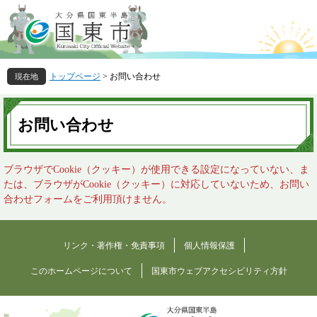
ペ
メ
ー
ニ
ジ
ュ
の
ー
先
を
トップページ
>
お問い合わせ
頭
飛
で
ば
本
す
し
文
お問い合わせ
。
て
本
文
ブラウザでCookie（クッキー）が使用できる設定になっていない、ま
へ
たは、ブラウザがCookie（クッキー）に対応していないため、お問い
合わせフォームをご利用頂けません。
リンク・著作権・免責事項
個人情報保護
このホームページについて
国東市ウェブアクセシビリティ方針