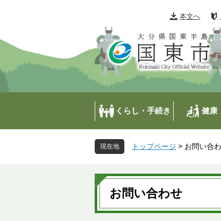
ペ
メ
ー
ニ
本文へ
ジ
ュ
の
ー
先
を
頭
飛
で
ば
す
し
。
て
本
くらし・手続き
健康
文
へ
トップページ
>
お問い合
本
文
お問い合わせ