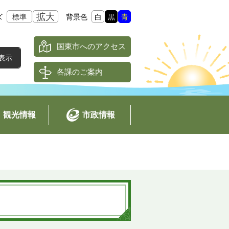
拡大
ズ
標準
背景色
白
黒
青
国東市へのアクセス
各課のご案内
観光情報
市政情報