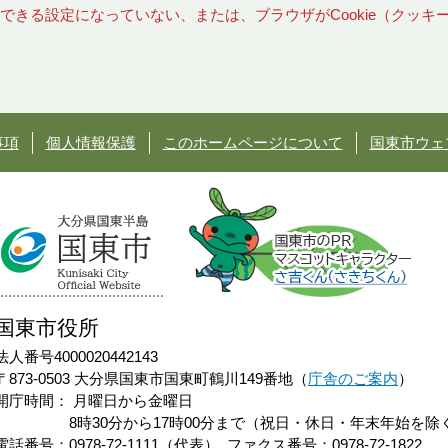
使用できる設定になっていない、または、ブラウザがCookie（クッ
事項
個人情報保護
このホームページについて
国東市ウェ
国東市役所
法人番号4000020442143
〒873-0503 大分県国東市国東町鶴川149番地（
庁舎のご案内
）
開庁時間：
月曜日から金曜日
8時30分から17時00分まで（祝日・休日・年末年始を除
電話番号：0978-72-1111（代表）
ファクス番号：0978-72-1822