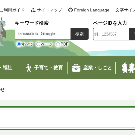
ご利用ガイド
サイトマップ
Foreign Language
文字サイ
キーワード検索
ページIDを入力
G
o
o
すべて
ページ
PDF
g
l
e
・福祉
子育て・教育
産業・しごと
カ
ス
タ
わせ
ム
検
索