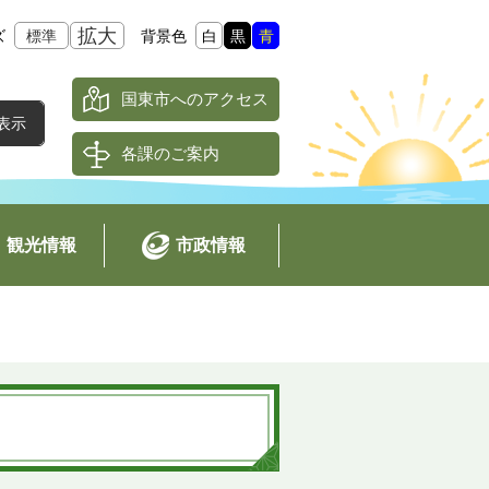
拡大
ズ
標準
背景色
白
黒
青
国東市へのアクセス
各課のご案内
観光情報
市政情報