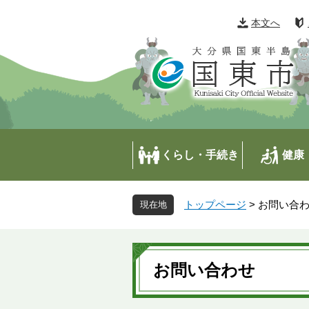
ペ
メ
ー
ニ
本文へ
ジ
ュ
の
ー
先
を
頭
飛
で
ば
す
し
。
て
本
くらし・手続き
健康
文
へ
トップページ
>
お問い合
本
文
お問い合わせ