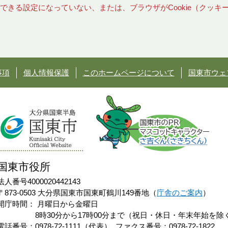
使用できる設定になっていない、または、ブラウザがCookie（クッ
事項
個人情報保護
このホームページについて
国東市ウェ
国東市役所
法人番号4000020442143
〒873-0503 大分県国東市国東町鶴川149番地（
庁舎のご案内
）
開庁時間：
月曜日から金曜日
8時30分から17時00分まで（祝日・休日・年末年始を除
電話番号：0978-72-1111（代表）
ファクス番号：0978-72-1822