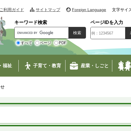
ご利用ガイド
サイトマップ
Foreign Language
文字サイ
キーワード検索
ページIDを入力
G
o
o
すべて
ページ
PDF
g
l
e
・福祉
子育て・教育
産業・しごと
カ
ス
タ
わせ
ム
検
索