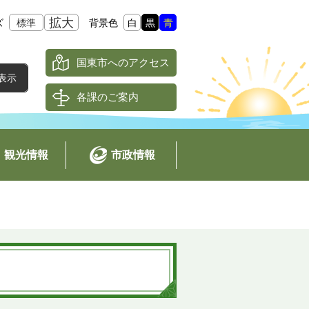
拡大
ズ
標準
背景色
白
黒
青
国東市へのアクセス
各課のご案内
観光情報
市政情報