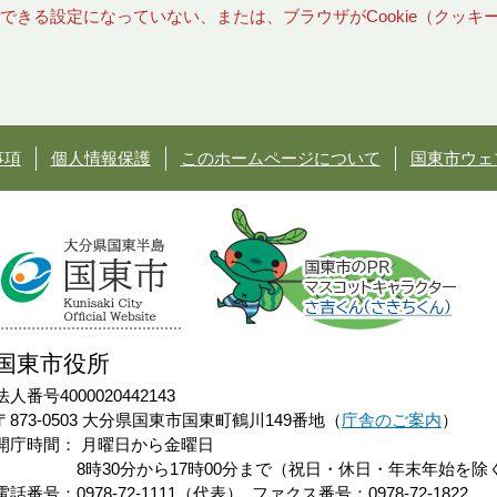
使用できる設定になっていない、または、ブラウザがCookie（クッ
事項
個人情報保護
このホームページについて
国東市ウェ
国東市役所
法人番号4000020442143
〒873-0503 大分県国東市国東町鶴川149番地（
庁舎のご案内
）
開庁時間：
月曜日から金曜日
8時30分から17時00分まで（祝日・休日・年末年始を除
電話番号：0978-72-1111（代表）
ファクス番号：0978-72-1822