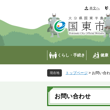
ペ
メ
ー
ニ
本文へ
ジ
ュ
の
ー
先
を
頭
飛
で
ば
す
し
。
て
本
くらし・手続き
健康
文
へ
トップページ
>
お問い合
本
文
お問い合わせ