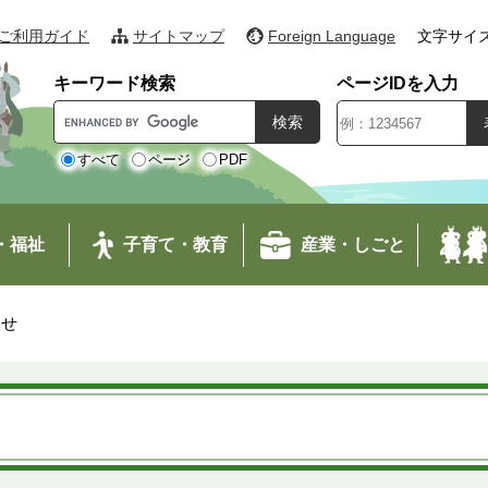
ご利用ガイド
サイトマップ
Foreign Language
文字サイ
キーワード検索
ページIDを入力
G
o
o
すべて
ページ
PDF
g
l
e
・福祉
子育て・教育
産業・しごと
カ
ス
タ
わせ
ム
検
索