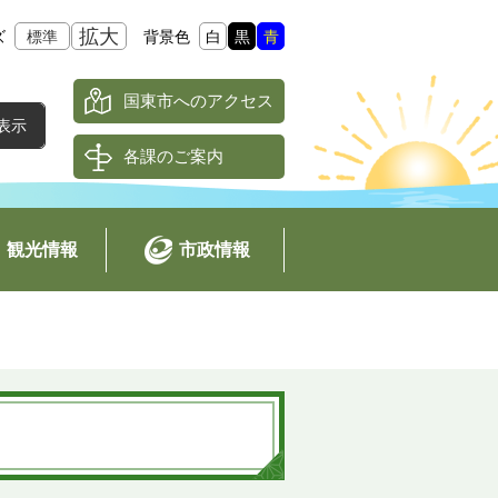
拡大
ズ
標準
背景色
白
黒
青
国東市へのアクセス
各課のご案内
観光情報
市政情報