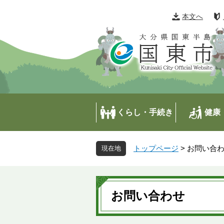
ペ
メ
ー
ニ
本文へ
ジ
ュ
の
ー
先
を
頭
飛
で
ば
す
し
。
て
本
くらし・手続き
健康
文
へ
トップページ
>
お問い合
本
文
お問い合わせ