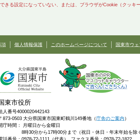
使用できる設定になっていない、または、ブラウザがCookie（クッ
事項
個人情報保護
このホームページについて
国東市ウェ
国東市役所
法人番号4000020442143
〒873-0503 大分県国東市国東町鶴川149番地（
庁舎のご案内
）
開庁時間：
月曜日から金曜日
8時30分から17時00分まで（祝日・休日・年末年始を除
電話番号：0978-72-1111（代表）
ファクス番号：0978-72-1822