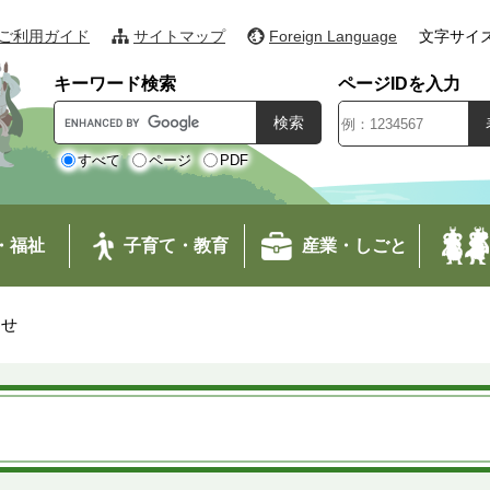
ご利用ガイド
サイトマップ
Foreign Language
文字サイ
キーワード検索
ページIDを入力
G
o
o
すべて
ページ
PDF
g
l
e
・福祉
子育て・教育
産業・しごと
カ
ス
タ
わせ
ム
検
索