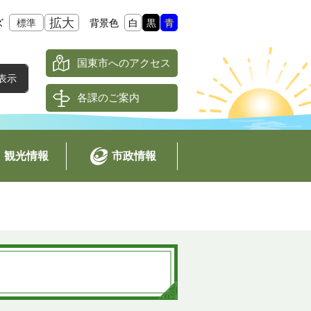
拡大
ズ
標準
背景色
白
黒
青
国東市へのアクセス
各課のご案内
観光情報
市政情報