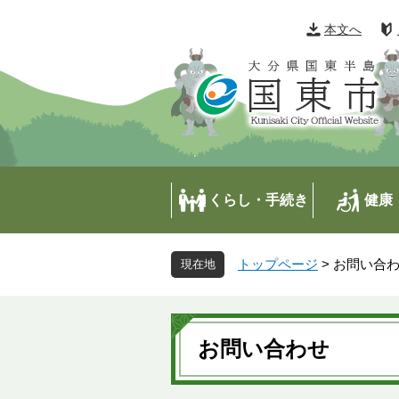
ペ
メ
ー
ニ
本文へ
ジ
ュ
の
ー
先
を
頭
飛
で
ば
す
し
。
て
本
くらし・手続き
健康
文
へ
トップページ
>
お問い合
本
文
お問い合わせ