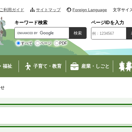
ご利用ガイド
サイトマップ
Foreign Language
文字サイ
キーワード検索
ページIDを入力
G
o
o
すべて
ページ
PDF
g
l
e
・福祉
子育て・教育
産業・しごと
カ
ス
タ
わせ
ム
検
索