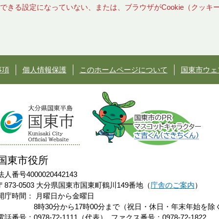
使用できる設定になっていない、または、ブラウザがCookie（クッ
事項
個人情報保護
このホームページについて
国東市ウェ
国東市役所
法人番号4000020442143
〒873-0503 大分県国東市国東町鶴川149番地（
庁舎のご案内
）
開庁時間：
月曜日から金曜日
8時30分から17時00分まで（祝日・休日・年末年始を除
電話番号：0978-72-1111（代表）
ファクス番号：0978-72-1822