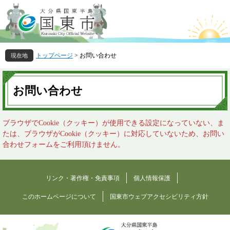
ペ
メ
ー
ニ
ジ
ュ
の
ー
先
を
トップページ
>
お問い合わせ
頭
飛
で
ば
本
す
し
文
お問い合わせ
。
て
本
文
ブラウザでCookie（クッキー）が使用できる設定になっていない、ま
へ
たは、ブラウザがCookie（クッキー）に対応していないため、お問い
合わせフォームをご利用頂けません。
リンク・著作権・免責事項
個人情報保護
このホームページについて
国東市ウェブアクセシビリティ方針