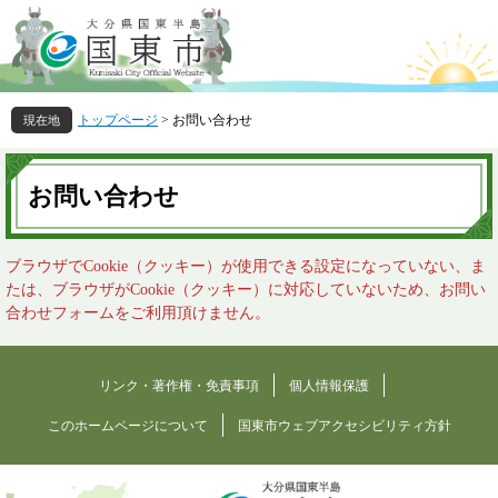
ペ
メ
ー
ニ
ジ
ュ
の
ー
先
を
トップページ
>
お問い合わせ
頭
飛
で
ば
本
す
し
文
お問い合わせ
。
て
本
文
ブラウザでCookie（クッキー）が使用できる設定になっていない、ま
へ
たは、ブラウザがCookie（クッキー）に対応していないため、お問い
合わせフォームをご利用頂けません。
リンク・著作権・免責事項
個人情報保護
このホームページについて
国東市ウェブアクセシビリティ方針