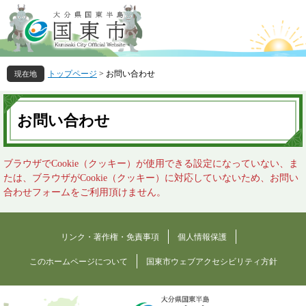
ペ
メ
ー
ニ
ジ
ュ
の
ー
先
を
トップページ
>
お問い合わせ
頭
飛
で
ば
本
す
し
文
お問い合わせ
。
て
本
文
ブラウザでCookie（クッキー）が使用できる設定になっていない、ま
へ
たは、ブラウザがCookie（クッキー）に対応していないため、お問い
合わせフォームをご利用頂けません。
リンク・著作権・免責事項
個人情報保護
このホームページについて
国東市ウェブアクセシビリティ方針