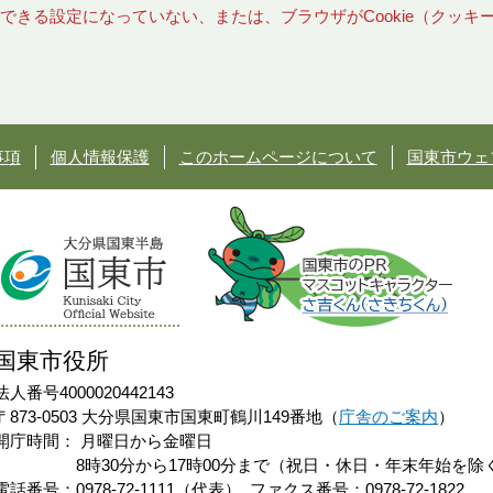
使用できる設定になっていない、または、ブラウザがCookie（クッ
事項
個人情報保護
このホームページについて
国東市ウェ
国東市役所
法人番号4000020442143
〒873-0503 大分県国東市国東町鶴川149番地（
庁舎のご案内
）
開庁時間：
月曜日から金曜日
8時30分から17時00分まで（祝日・休日・年末年始を除
電話番号：0978-72-1111（代表）
ファクス番号：0978-72-1822