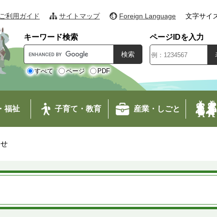
ご利用ガイド
サイトマップ
Foreign Language
文字サイ
キーワード検索
ページIDを入力
G
o
o
すべて
ページ
PDF
g
l
e
・福祉
子育て・教育
産業・しごと
カ
ス
タ
わせ
ム
検
索