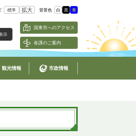
拡大
ズ
標準
背景色
白
黒
青
国東市へのアクセス
各課のご案内
観光情報
市政情報