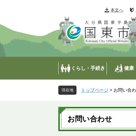
ペ
メ
ー
ニ
本文へ
ジ
ュ
の
ー
先
を
頭
飛
で
ば
す
し
。
て
本
くらし・手続き
健康
文
へ
トップページ
>
お問い合
本
文
お問い合わせ