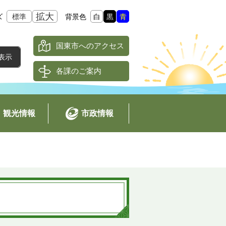
拡大
ズ
標準
背景色
白
黒
青
国東市へのアクセス
各課のご案内
観光情報
市政情報