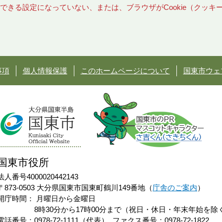
使用できる設定になっていない、または、ブラウザがCookie（クッ
事項
個人情報保護
このホームページについて
国東市ウェ
国東市役所
法人番号4000020442143
〒873-0503 大分県国東市国東町鶴川149番地（
庁舎のご案内
）
開庁時間：
月曜日から金曜日
8時30分から17時00分まで（祝日・休日・年末年始を除
電話番号：0978-72-1111（代表）
ファクス番号：0978-72-1822