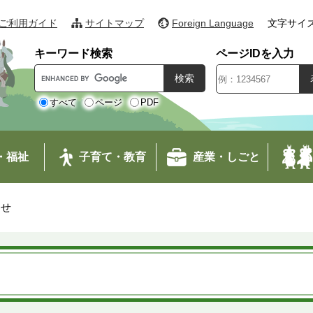
ご利用ガイド
サイトマップ
Foreign Language
文字サイ
キーワード検索
ページIDを入力
G
o
o
すべて
ページ
PDF
g
l
e
・福祉
子育て・教育
産業・しごと
カ
ス
タ
わせ
ム
検
索