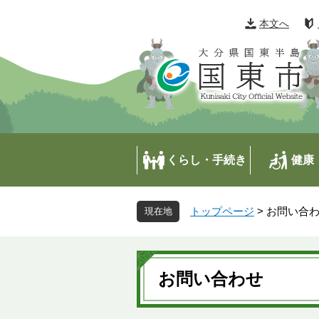
ペ
メ
ー
ニ
本文へ
ジ
ュ
の
ー
先
を
頭
飛
で
ば
す
し
。
て
本
くらし・手続き
健康
文
へ
トップページ
>
お問い合
本
文
お問い合わせ