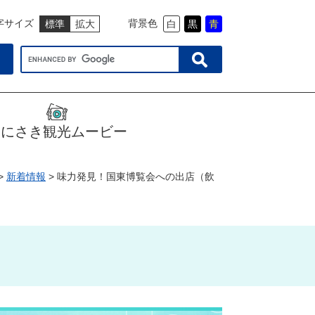
字サイズ
背景色
標準
拡大
白
黒
青
くにさき観光ムービー
>
新着情報
>
味力発見！国東博覧会への出店（飲