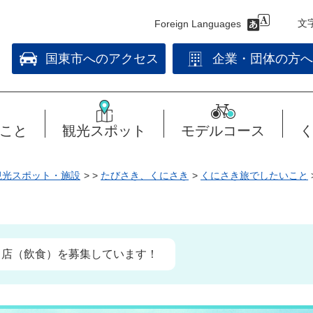
文
Foreign Languages
国東市へのアクセス
企業・団体の方へ
こと
観光スポット
モデルコース
観光スポット・施設
>
>
たびさき、くにさき
>
くにさき旅でしたいこと
出店（飲食）を募集しています！