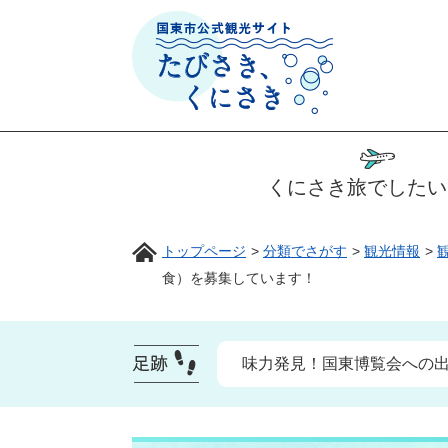
ペ
メ
ー
ニ
ジ
ュ
の
ー
先
を
頭
飛
で
ば
くにさき旅でしたい
す
し
。
て
トップページ
>
分類でさがす
>
観光情報
>
本
食）を募集しています！
文
へ
味力発見！国東博覧会への