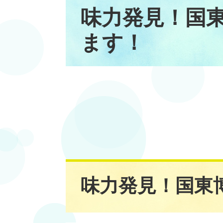
本
味力発見！国
文
ます！
味力発見！国東