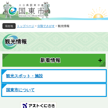
ペ
メ
ー
ニ
ジ
ュ
の
ー
先
を
トップページ
>
分類でさがす
>
観光情報
頭
飛
で
ば
本
す
し
文
観光情報
。
て
本
文
へ
新着情報
観光スポット・施設
国東市について