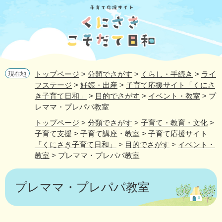
ペ
メ
ー
ニ
ジ
ュ
の
ー
先
を
頭
飛
で
ば
トップページ
>
分類でさがす
>
くらし・手続き
>
ライ
現在地
す
し
フステージ
>
妊娠・出産
>
子育て応援サイト「くにさ
。
て
き子育て日和」
>
目的でさがす
>
イベント・教室
>
プ
本
レママ・プレパパ教室
文
へ
トップページ
>
分類でさがす
>
子育て・教育・文化
>
子育て支援
>
子育て講座・教室
>
子育て応援サイト
「くにさき子育て日和」
>
目的でさがす
>
イベント・
教室
>
プレママ・プレパパ教室
本
文
プレママ・プレパパ教室