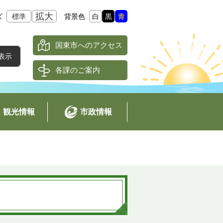
拡大
ズ
標準
背景色
白
黒
青
国東市へのアクセス
各課のご案内
観光情報
市政情報