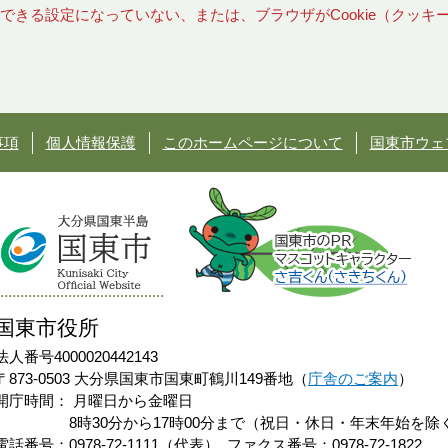
使用できる設定になっていない、または、ブラウザがCookie（クッ
事項
個人情報保護
このホームページについて
国東市ウェ
国東市役所
法人番号4000020442143
〒873-0503 大分県国東市国東町鶴川149番地（
庁舎のご案内
）
開庁時間：
月曜日から金曜日
8時30分から17時00分まで（祝日・休日・年末年始を除
電話番号：0978-72-1111（代表）
ファクス番号：0978-72-1822