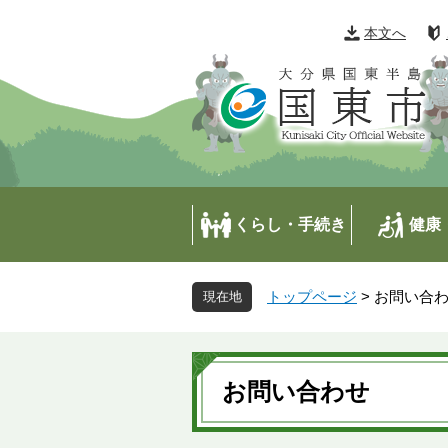
ペ
メ
ー
ニ
本文へ
ジ
ュ
の
ー
先
を
頭
飛
で
ば
す
し
。
て
本
くらし・手続き
健康
文
へ
トップページ
>
お問い合
本
文
お問い合わせ