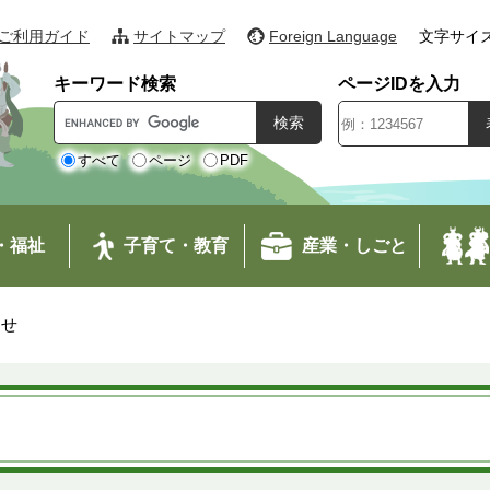
ご利用ガイド
サイトマップ
Foreign Language
文字サイ
キーワード検索
ページIDを入力
G
o
o
すべて
ページ
PDF
g
l
e
・福祉
子育て・教育
産業・しごと
カ
ス
タ
わせ
ム
検
索