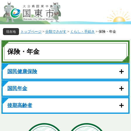
ペ
メ
ー
ニ
ジ
ュ
の
ー
先
を
トップページ
>
分類でさがす
>
くらし・手続き
>
保険・年金
頭
飛
で
ば
本
す
し
文
保険・年金
。
て
本
文
へ
国民健康保険
国民年金
後期高齢者