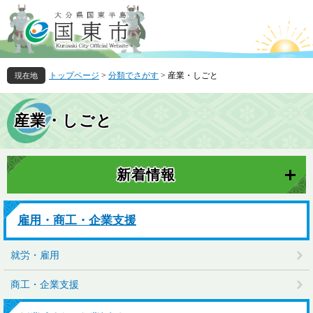
ペ
メ
ー
ニ
ジ
ュ
の
ー
先
を
トップページ
>
分類でさがす
>
産業・しごと
頭
飛
で
ば
本
す
し
文
産業・しごと
。
て
本
文
へ
新着情報
雇用・商工・企業支援
就労・雇用
商工・企業支援