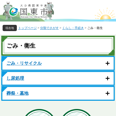
ペ
メ
ー
ニ
ジ
ュ
の
ー
先
を
トップページ
>
分類でさがす
>
くらし・手続き
>
ごみ・衛生
頭
飛
で
ば
本
す
し
文
ごみ・衛生
。
て
本
文
へ
ごみ・リサイクル
し尿処理
葬祭・墓地