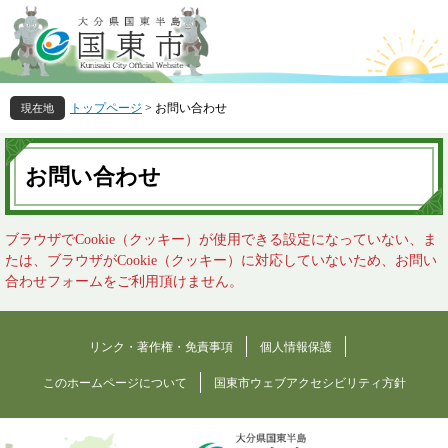
ペ
メ
ー
ニ
ジ
ュ
の
ー
先
を
トップページ
>
お問い合わせ
頭
飛
で
ば
本
す
し
文
お問い合わせ
。
て
本
文
ブラウザでCookie（クッキー）が使用できる設定になっていない、ま
へ
たは、ブラウザがCookie（クッキー）に対応していないため、お問い
合わせフォームをご利用頂けません。
リンク・著作権・免責事項
個人情報保護
このホームページについて
国東市ウェブアクセシビリティ方針