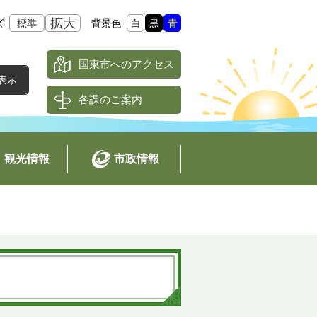
拡大
ズ
標準
背景色
白
黒
青
国東市へのアクセス
各課のご案内
観光情報
市政情報