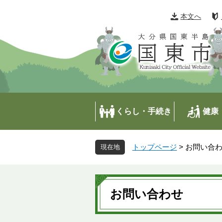
ペ
メ
ー
ニ
本文へ
ジ
ュ
の
ー
先
を
頭
飛
で
ば
す
し
。
て
本
くらし・手続き
健康
文
へ
トップページ
>
お問い合
本
文
お問い合わせ