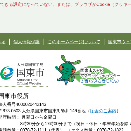
使用できる設定になっていない、または、ブラウザがCookie（クッ
事項
個人情報保護
このホームページについて
国東市ウェ
国東市役所
法人番号4000020442143
〒873-0503 大分県国東市国東町鶴川149番地（
庁舎のご案内
）
開庁時間：
月曜日から金曜日
8時30分から17時00分まで（祝日・休日・年末年始を除
電話番号：0978-72-1111（代表）
ファクス番号：0978-72-1822