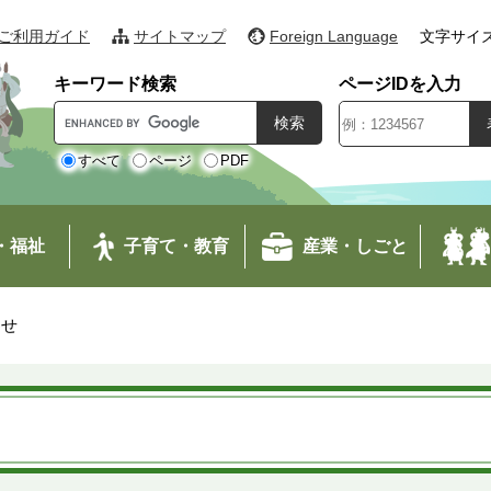
ご利用ガイド
サイトマップ
Foreign Language
文字サイ
キーワード検索
ページIDを入力
G
o
o
すべて
ページ
PDF
g
l
e
・福祉
子育て・教育
産業・しごと
カ
ス
タ
わせ
ム
検
索