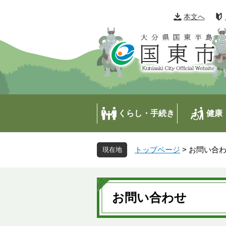
ペ
メ
ー
ニ
本文へ
ジ
ュ
の
ー
先
を
頭
飛
で
ば
す
し
。
て
本
くらし・手続き
健康
文
へ
トップページ
>
お問い合
本
文
お問い合わせ