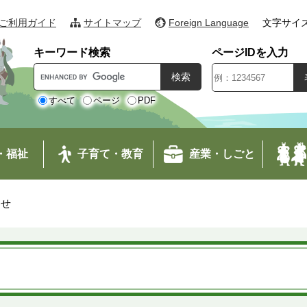
ご利用ガイド
サイトマップ
Foreign Language
文字サイ
キーワード検索
ページIDを入力
G
o
o
すべて
ページ
PDF
g
l
e
・福祉
子育て・教育
産業・しごと
カ
ス
タ
わせ
ム
検
索