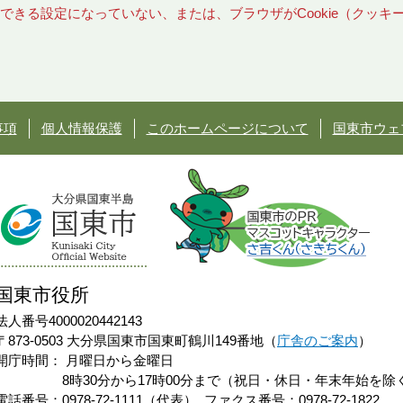
使用できる設定になっていない、または、ブラウザがCookie（クッ
事項
個人情報保護
このホームページについて
国東市ウェ
国東市役所
法人番号4000020442143
〒873-0503 大分県国東市国東町鶴川149番地（
庁舎のご案内
）
開庁時間：
月曜日から金曜日
8時30分から17時00分まで（祝日・休日・年末年始を除
電話番号：0978-72-1111（代表）
ファクス番号：0978-72-1822