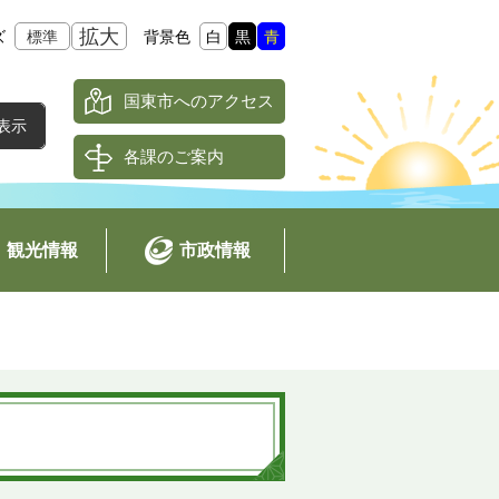
拡大
ズ
標準
背景色
白
黒
青
国東市へのアクセス
各課のご案内
観光情報
市政情報