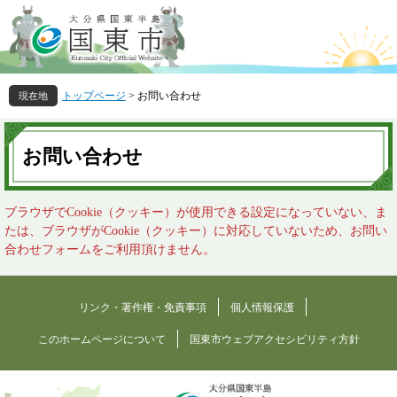
ペ
メ
ー
ニ
ジ
ュ
の
ー
先
を
トップページ
>
お問い合わせ
頭
飛
で
ば
本
す
し
文
お問い合わせ
。
て
本
文
ブラウザでCookie（クッキー）が使用できる設定になっていない、ま
へ
たは、ブラウザがCookie（クッキー）に対応していないため、お問い
合わせフォームをご利用頂けません。
リンク・著作権・免責事項
個人情報保護
このホームページについて
国東市ウェブアクセシビリティ方針