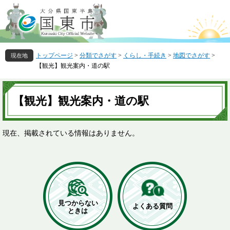
ペ
メ
ー
ニ
ジ
ュ
の
ー
先
を
トップページ
>
分類でさがす
>
くらし・手続き
>
地図でさがす
>
頭
飛
【観光】観光案内・道の駅
で
ば
す
し
本
。
て
文
【観光】観光案内・道の駅
本
文
へ
現在、掲載されている情報はありません。
見つからない
よくある質問
ときは