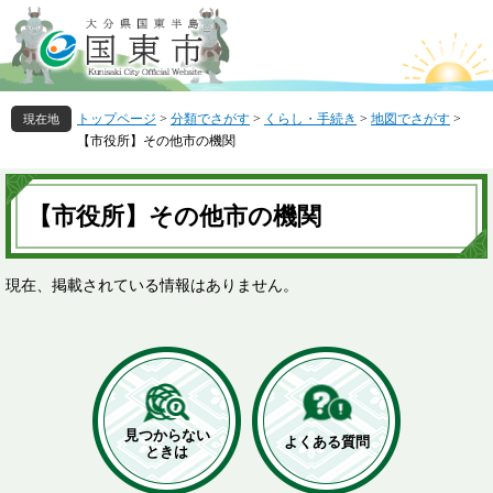
ペ
メ
ー
ニ
ジ
ュ
の
ー
先
を
トップページ
>
分類でさがす
>
くらし・手続き
>
地図でさがす
>
頭
飛
【市役所】その他市の機関
で
ば
す
し
本
。
て
文
【市役所】その他市の機関
本
文
へ
現在、掲載されている情報はありません。
見つからない
よくある質問
ときは