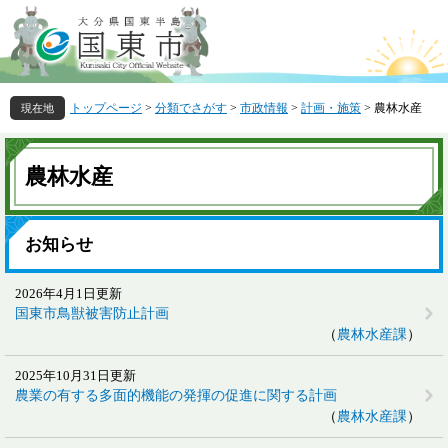
ペ
メ
ー
ニ
ジ
ュ
の
ー
先
を
トップページ
>
分類でさがす
>
市政情報
>
計画・施策
>
農林水産
頭
飛
で
ば
本
す
し
文
農林水産
。
て
本
文
へ
お知らせ
2026年4月1日更新
国東市鳥獣被害防止計画
農林水産課
2025年10月31日更新
農業の有する多面的機能の発揮の促進に関する計画
農林水産課