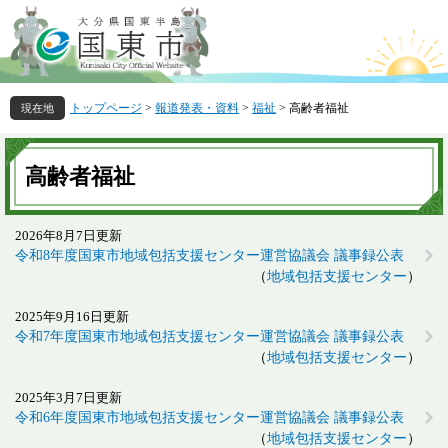
ペ
メ
ー
ニ
ジ
ュ
の
ー
先
を
トップページ
>
報道発表・資料
>
福祉
>
高齢者福祉
頭
飛
で
ば
本
す
し
文
高齢者福祉
。
て
本
文
2026年8月7日更新
へ
令和8年度国東市地域包括支援センター運営協議会 議事録公表
地域包括支援センター
2025年9月16日更新
令和7年度国東市地域包括支援センター運営協議会 議事録公表
地域包括支援センター
2025年3月7日更新
令和6年度国東市地域包括支援センター運営協議会 議事録公表
地域包括支援センター