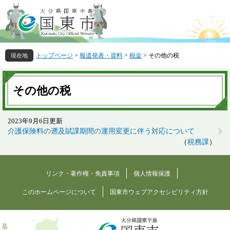
ペ
メ
ー
ニ
ジ
ュ
の
ー
先
を
トップページ
>
報道発表・資料
>
税金
>
その他の税
頭
飛
で
ば
本
す
し
文
その他の税
。
て
本
文
2023年9月6日更新
へ
介護保険料の遡及賦課期間の運用変更に伴う対応について
税務課
リンク・著作権・免責事項
個人情報保護
このホームページについて
国東市ウェブアクセシビリティ方針