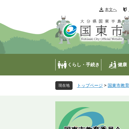
ペ
メ
ー
ニ
本文へ
ジ
ュ
の
ー
先
を
頭
飛
で
ば
す
し
。
て
本
くらし・手続き
健康
文
へ
トップページ
>
国東市教