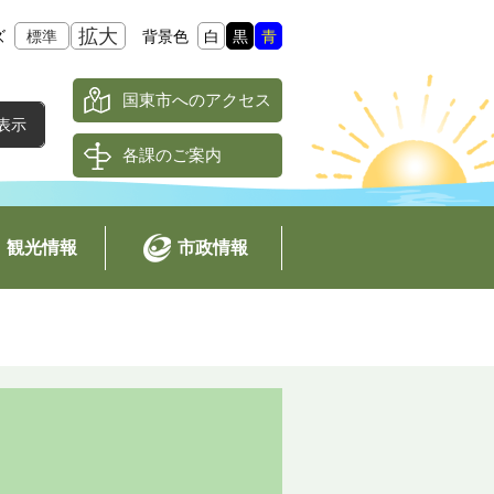
拡大
ズ
標準
背景色
白
黒
青
国東市へのアクセス
各課のご案内
観光情報
市政情報