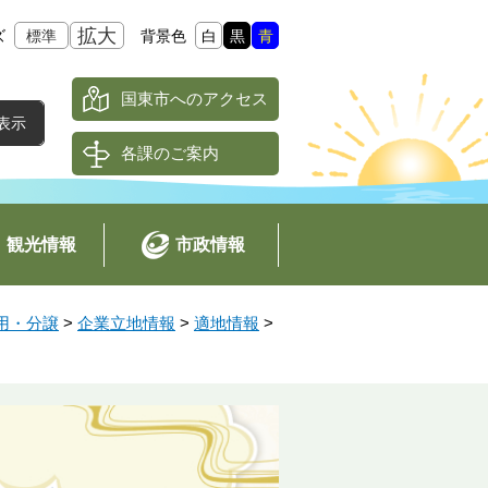
拡大
ズ
標準
背景色
白
黒
青
国東市へのアクセス
各課のご案内
観光情報
市政情報
用・分譲
>
企業立地情報
>
適地情報
>