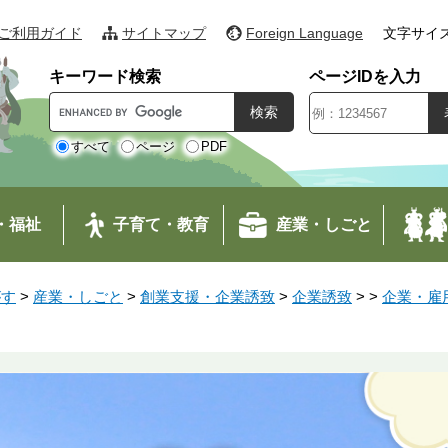
ご利用ガイド
サイトマップ
Foreign Language
文字サイ
キーワード検索
ページIDを入力
G
o
o
すべて
ページ
PDF
g
l
e
・福祉
子育て・教育
産業・しごと
カ
ス
タ
がす
>
産業・しごと
>
創業支援・企業誘致
>
企業誘致
>
>
企業・雇
ム
検
索