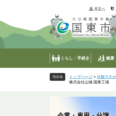
ペ
メ
ー
ニ
本文へ
ジ
ュ
の
ー
先
を
頭
飛
で
ば
す
し
。
て
本
くらし・手続き
健康
文
へ
トップページ
>
分類でさ
株式会社山城 国東工場
企業・雇用・分譲