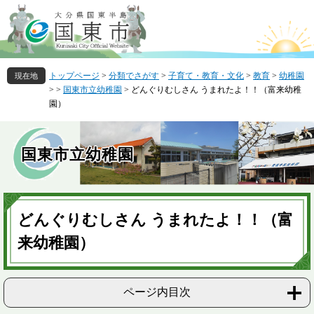
ペ
メ
ー
ニ
ジ
ュ
の
ー
先
を
トップページ
>
分類でさがす
>
子育て・教育・文化
>
教育
>
幼稚園
頭
飛
>
>
国東市立幼稚園
>
どんぐりむしさん うまれたよ！！（富来幼稚
で
ば
園）
す
し
。
て
本
国東市立幼稚園
文
へ
本
文
どんぐりむしさん うまれたよ！！（富
来幼稚園）
ページ内目次