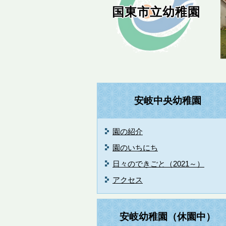
国東市立幼稚園
安岐中央幼稚園
園の紹介
園のいちにち
日々のできごと（2021～）
アクセス
安岐幼稚園（休園中）