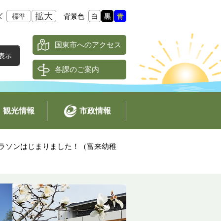
拡大
ズ
標準
背景色
白
黒
青
国東市へのアクセス
各課のご案内
観光情報
市政情報
ラソンはじまりました！（富来幼稚