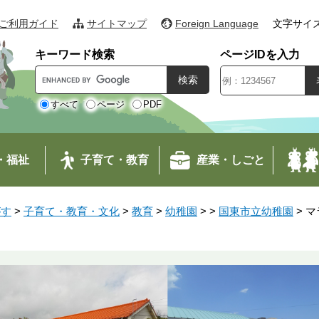
ご利用ガイド
サイトマップ
Foreign Language
文字サイ
キーワード検索
ページIDを入力
G
o
o
すべて
ページ
PDF
g
l
e
・福祉
子育て・教育
産業・しごと
カ
ス
タ
がす
>
子育て・教育・文化
>
教育
>
幼稚園
>
>
国東市立幼稚園
>
マ
ム
検
索