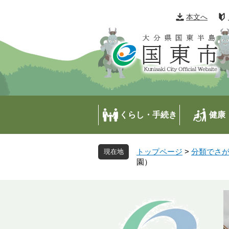
ペ
メ
ー
ニ
本文へ
ジ
ュ
の
ー
先
を
頭
飛
で
ば
す
し
。
て
本
くらし・手続き
健康
文
へ
トップページ
>
分類でさ
園）