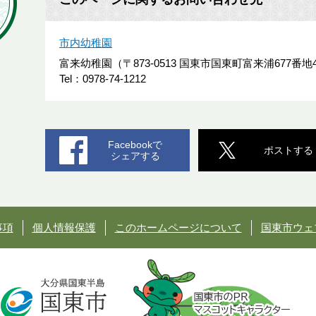
市内幼稚園
富来幼稚園（〒873-0513 国東市国東町富来浦677番地
Tel：0978-74-1212
Facebookで
ポストする
シェアする
事項
個人情報保護
このホームページについて
国東市ウェ