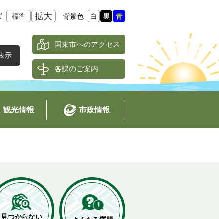
拡大
ズ
標準
背景色
白
黒
青
国東市へのアクセス
各課のご案内
観光情報
市政情報
見つからない