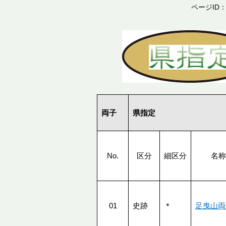
ページID：0
両子
県指定
No.
区分
細区分
名称
01
史跡
＊
足曳山両