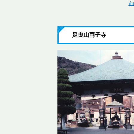
市
足曳山両子寺