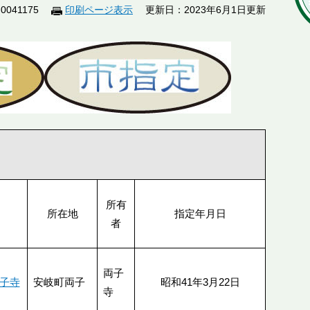
041175
印刷ページ表示
更新日：2023年6月1日更新
所有
所在地
指定年月日
者
両子
子寺
安岐町両子
昭和41年3月22日
寺