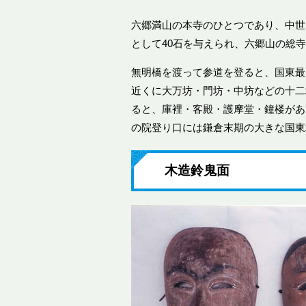
六郷満山の本寺のひとつであり、中世
として40石を与えられ、六郷山の総
無明橋を渡って参道を登ると、国東最
近くに大万坊・門坊・中坊などの十二
ると、庫裡・客殿・護摩堂・鐘楼があ
の院登り口には鎌倉末期の大きな国東
木造鈴鬼面