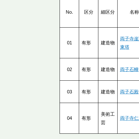
No.
区分
細区分
名称
両子寺崖
01
有形
建造物
東塔
02
有形
建造物
両子石幢
03
有形
建造物
両子石殿
美術工
04
有形
両子寺仁
芸