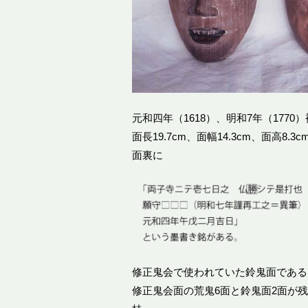
元和四年（1618）、明和7年（1770
面長19.7cm、面幅14.3cm、面高8.3c
面裏に
修正鬼会で使われていた鈴鬼面である
修正鬼会面の荒鬼6面と鈴鬼面2面が