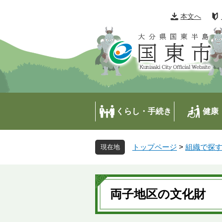
ペ
メ
ー
ニ
本文へ
ジ
ュ
の
ー
先
を
頭
飛
で
ば
す
し
。
て
本
くらし・手続き
健康
文
へ
トップページ
>
組織で探
本
文
両子地区の文化財