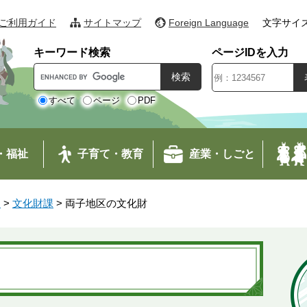
ご利用ガイド
サイトマップ
Foreign Language
文字サイ
キーワード検索
ページIDを入力
G
o
o
すべて
ページ
PDF
g
l
e
・福祉
子育て・教育
産業・しごと
カ
ス
タ
す
>
文化財課
>
両子地区の文化財
ム
検
索