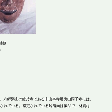
）補修
m
。六郷満山の総持寺である中山本寺足曳山両子寺には、
残されている。指定されている鈴鬼面は優品で、材質は