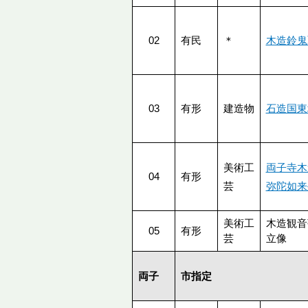
02
有民
＊
木造鈴鬼
03
有形
建造物
石造国東
美術工
両子寺木
04
有形
芸
弥陀如来
美術工
木造観音
05
有形
芸
立像
両子
市指定