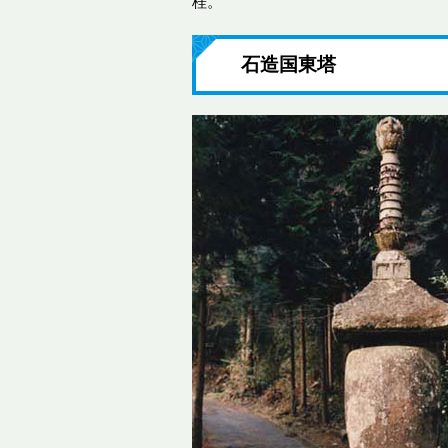
桂。
石造国東塔