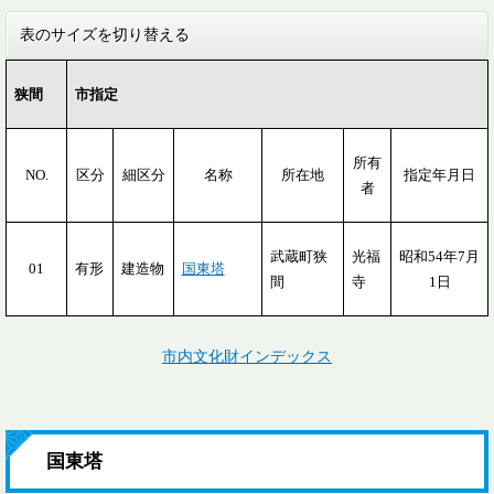
表のサイズを切り替える
狭間
市指定
所有
NO.
区分
細区分
名称
所在地
指定年月日
者
武蔵町狭
光福
昭和54年7月
01
有形
建造物
国東塔
間
寺
1日
市内文化財インデックス
国東塔