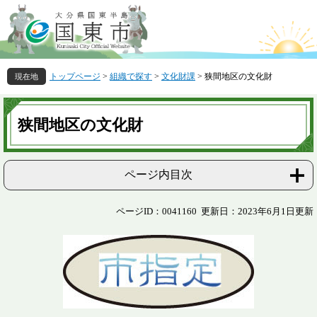
ペ
メ
ー
ニ
ジ
ュ
の
ー
先
を
トップページ
>
組織で探す
>
文化財課
>
狭間地区の文化財
頭
飛
で
ば
本
す
し
文
狭間地区の文化財
。
て
本
文
へ
ページ内目次
ページID：0041160
更新日：2023年6月1日更新