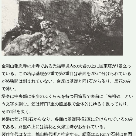
金剛山報恩寺の末寺である光福寺境内の大岩の上に国東塔が1基立っ
ている。この塔は基礎が2重で第2重目は表面を2区に分けられている
が格狭間は刻まれていない。台座は基礎と同1石から依り、反花のみ
で薄い。
塔身は中央部に多少のふくらみを持つ円筒形で表前に「先祖碑」とい
う文字を刻む。笠は軒口2重の照屋根で全体的にゆるく反っており、
その1部を欠く。
路盤は笠と同1石からなり、各面は基礎同様2区に分けられているのみ
である。路盤の上には請花と火焔宝珠がおかれている。
製作年代は安土、桃山時代頃と推定する。総高は151cmで石材は角閃