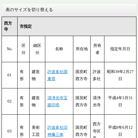
表のサイズを切り替える
西方
市指定
寺
区
細区
所有
No.
名称
所在地
指定年月日
分
分
者
有
建造
許波多社国
国見町
許波
昭和39年2月27
01
形
物
東塔
西方寺
多社
日
有
建造
清浄光寺宝
国見町
清浄
平成4年3月31
02
形
物
篋印塔
西方寺
光寺
日
西方
有
美術
許波多社旧
国見町
平成8年6月12
03
寺区
形
工芸
神像三体
西方寺
日