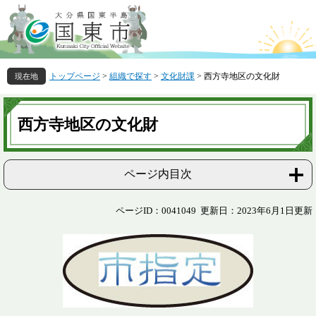
ペ
メ
ー
ニ
ジ
ュ
の
ー
先
を
トップページ
>
組織で探す
>
文化財課
>
西方寺地区の文化財
頭
飛
で
ば
本
す
し
文
西方寺地区の文化財
。
て
本
文
へ
ページ内目次
ページID：0041049
更新日：2023年6月1日更新