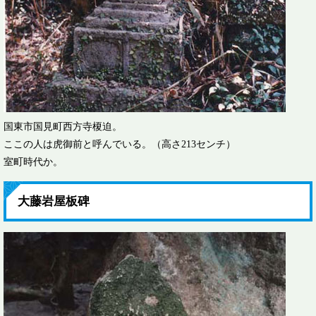
国東市国見町西方寺榎迫。
ここの人は虎御前と呼んでいる。（高さ213センチ）
室町時代か。
大藤岩屋板碑