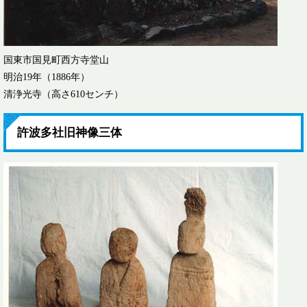
国東市国見町西方寺堂山
明治19年（1886年）
清浄光寺（高さ610センチ）
許波多社旧神像三体