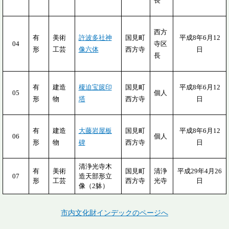
長
西方
有
美術
許波多社神
国見町
平成8年6月12
04
寺区
形
工芸
像六体
西方寺
日
長
有
建造
榎迫宝篋印
国見町
平成8年6月12
05
個人
形
物
塔
西方寺
日
有
建造
大藤岩屋板
国見町
平成8年6月12
06
個人
形
物
碑
西方寺
日
清浄光寺木
有
美術
国見町
清浄
平成29年4月26
07
造天部形立
形
工芸
西方寺
光寺
日
像（2躰）
市内文化財インデックのページへ