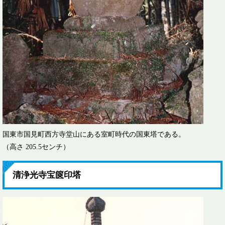
国東市国見町西方寺堂山にある室町時代の国東塔である。
（高さ 205.5センチ）
清浄光寺宝篋印塔