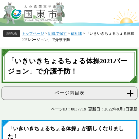
ペ
メ
ー
ニ
ジ
ュ
の
ー
先
を
トップページ
>
組織で探す
>
福祉課
>
「いきいきちょるちょる体操
頭
飛
2021バージョン」で介護予防！
で
ば
す
し
本
。
て
文
「いきいきちょるちょる体操2021バー
本
文
ジョン」で介護予防！
へ
ページ内目次
ページID：0037719
更新日：2022年9月1日更新
「いきいきちょるちょる体操」が新しくなりまし
た！