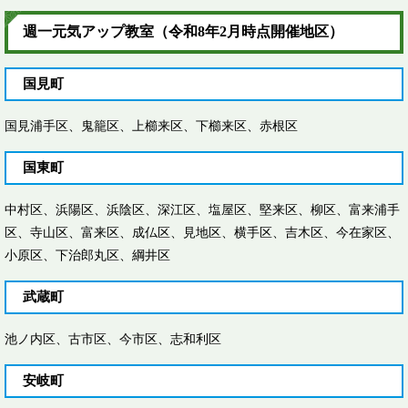
週一元気アップ教室（令和8年2月時点開催地区）
国見町
国見浦手区、鬼籠区、上櫛来区、下櫛来区、赤根区
国東町
中村区、浜陽区、浜陰区、深江区、塩屋区、堅来区、柳区、富来浦手
区、寺山区、富来区、成仏区、見地区、横手区、吉木区、今在家区、
小原区、下治郎丸区、綱井区
武蔵町
池ノ内区、古市区、今市区、志和利区
安岐町