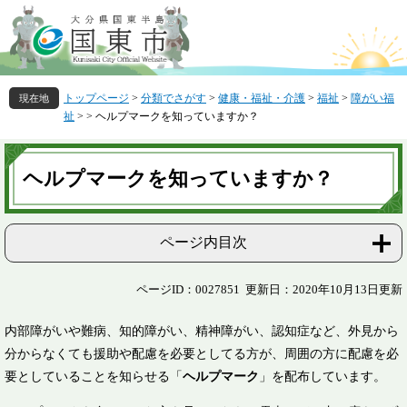
ペ
メ
ー
ニ
ジ
ュ
の
ー
先
を
トップページ
>
分類でさがす
>
健康・福祉・介護
>
福祉
>
障がい福
頭
飛
祉
>
>
ヘルプマークを知っていますか？
で
ば
す
し
本
。
て
文
ヘルプマークを知っていますか？
本
文
へ
ページ内目次
ページID：0027851
更新日：2020年10月13日更新
内部障がいや難病、知的障がい、精神障がい、認知症など、外見から
分からなくても援助や配慮を必要としてる方が、周囲の方に配慮を必
要としていることを知らせる「
ヘルプマーク
」を配布しています。