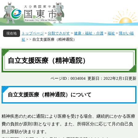
ペ
メ
ー
ニ
ジ
ュ
の
ー
先
を
トップページ
>
分類でさがす
>
健康・福祉・介護
>
福祉
>
障がい福
頭
飛
祉
>
>
自立支援医療（精神通院）
で
ば
す
し
本
。
て
文
自立支援医療（精神通院）
本
文
へ
ページID：0034004
更新日：2022年2月1日更新
自立支援医療（精神通院）について
精神疾患のために通院により医療を受ける場合、継続的にかかる医療
費の負担が原則1割となります。また、所得区分に応じて月の自己負
担上限額が決まります。