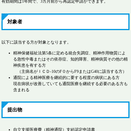
有効期間は1年間で、3カ月前から再認定申請ができます。
対象者
以下に該当する方が対象となります。
精神保健福祉法第5条に定める統合失調症、精神作用物質によ
る急性中毒またはその依存症、知的障害、精神病質その他の精
神疾患を有する方
（主病名がＩＣＤ-10のF０からF9またはG40に該当する方）
通院による精神医療を継続的に要する程度の病状にある方
現在病状が改善していても通院医療を継続する必要のある方も
含まれる
提出物
自立支援医療費（精神通院）支給認定申請書