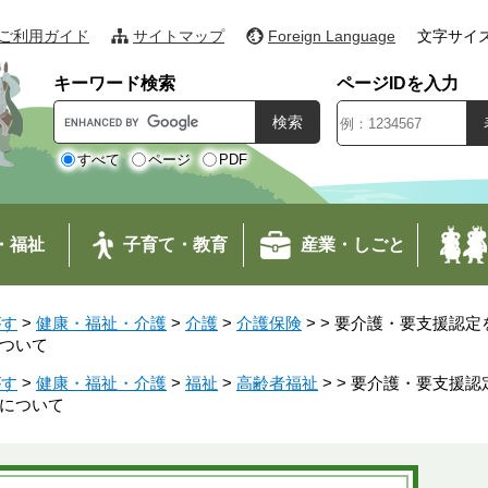
ご利用ガイド
サイトマップ
Foreign Language
文字サイ
キーワード検索
ページIDを入力
G
o
o
すべて
ページ
PDF
g
l
e
・福祉
子育て・教育
産業・しごと
カ
ス
タ
がす
>
健康・福祉・介護
>
介護
>
介護保険
>
>
要介護・要支援認定
ム
ついて
検
索
がす
>
健康・福祉・介護
>
福祉
>
高齢者福祉
>
>
要介護・要支援認
について