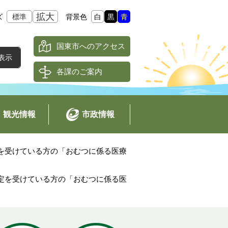
拡大
ズ
標準
背景色
白
黒
青
国東市へのアクセス
各課のご案内
観光情報
市政情報
を受けている方の「おむつに係る医療
定を受けている方の「おむつに係る医