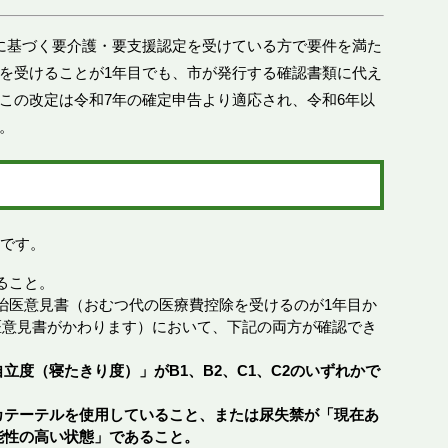
に基づく要介護・要支援認定を受けている方で要件を満た
を受けることが1年目でも、市が発行する確認書類に代え
この改定は令和7年の確定申告より適応され、令和6年以
。
象です。
ること。
治医意見書（おむつ代の医療費控除を受けるのが1年目か
医意見書がかわります）において、下記の両方が確認でき
立度（寝たきり度）」がB1、B2、C1、C2のいずれかで
カテーテルを使用していること、または尿失禁が「現在あ
能性の高い状態」であること。