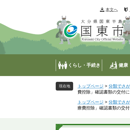
ペ
メ
ー
ニ
本文へ
ジ
ュ
の
ー
先
を
頭
飛
で
ば
す
し
。
て
本
くらし・手続き
健康
文
へ
トップページ
>
分類でさ
費控除」確認書類の交付に
トップページ
>
分類でさ
療費控除」確認書類の交付
本