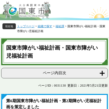
ペ
メ
ー
ニ
ジ
ュ
の
ー
先
を
トップページ
>
組織で探す
>
福祉課
>
国東市障がい福祉計画・国東
頭
飛
市障がい児福祉計画
で
ば
す
し
本
。
て
文
国東市障がい福祉計画・国東市障がい
本
文
児福祉計画
へ
ページ内目次
ページID：0031130
更新日：2021年5月21日更新
第6期国東市障がい福祉計画・第2期障がい児福祉計
画を策定しました