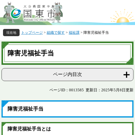
ペ
メ
ー
ニ
ジ
ュ
の
ー
先
を
トップページ
>
組織で探す
>
福祉課
>
障害児福祉手当
頭
飛
で
ば
本
す
し
文
障害児福祉手当
。
て
本
文
へ
ページ内目次
ページID：0013585
更新日：2025年5月8日更新
障害児福祉手当
障害児福祉手当とは