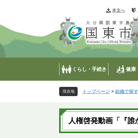
ペ
メ
ー
ニ
本文へ
ジ
ュ
の
ー
先
を
頭
飛
で
ば
す
し
。
て
本
くらし・手続き
健康
文
へ
トップページ
>
組織で探
本
文
人権啓発動画「『誰