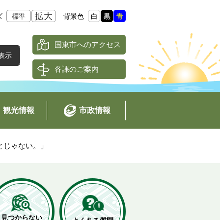
拡大
ズ
標準
背景色
白
黒
青
国東市へのアクセス
各課のご案内
観光情報
市政情報
とじゃない。」
見つからない