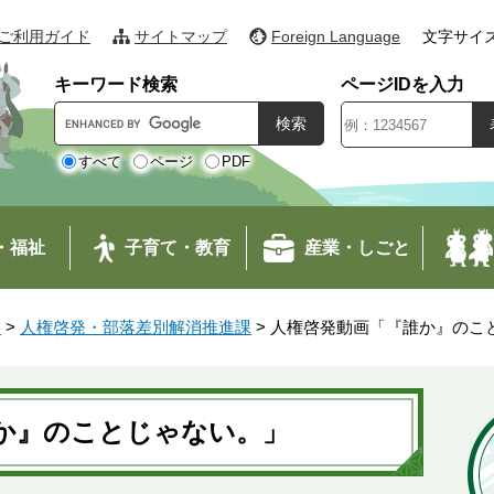
ご利用ガイド
サイトマップ
Foreign Language
文字サイ
キーワード検索
ページIDを入力
G
o
o
すべて
ページ
PDF
g
l
e
・福祉
子育て・教育
産業・しごと
カ
ス
タ
す
>
人権啓発・部落差別解消推進課
>
人権啓発動画「『誰か』のこ
ム
検
索
か』のことじゃない。」