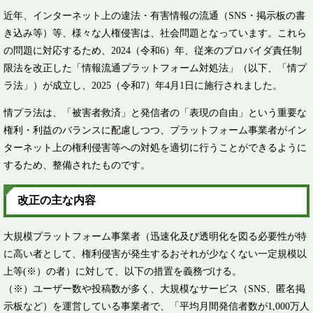
近年、インターネット上の違法・有害情報の流通（SNS・掲示板の書
き込み等）等、様々な人権侵害は、社会問題となっています。これら
の問題に対応するため、2024（令和6）年、従来のプロバイダ責任制
限法を改正した「情報流通プラットフォーム対処法」（以下、「情プ
ラ法」）が成立し、2025（令和7）年4月1日に施行されました。​
情プラ法は、「被害者救済」と発信者の「表現の自由」という重要な
権利・利益のバランスに配慮しつつ、プラットフォーム事業者がイン
ターネット上の権利侵害等への対処を適切に行うことができるように
するため、整備されたものです。
改正の主な内容
大規模プラットフォーム事業者（迅速化及び透明化を図る必要性が特
に高い者として、権利侵害が発生するおそれが少なくない一定規模以
上等(※）の者）に対して、以下の措置を義務づける。
（※）ユーザー数や投稿数が多く、大規模なサービス（SNS、匿名掲
示板など）を運営している事業者で、「平均月間発信者数が1,000万人