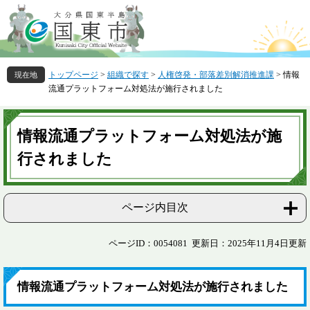
ペ
メ
ー
ニ
ジ
ュ
の
ー
先
を
トップページ
>
組織で探す
>
人権啓発・部落差別解消推進課
>
情報
頭
飛
流通プラットフォーム対処法が施行されました
で
ば
す
し
本
。
て
文
情報流通プラットフォーム対処法が施
本
文
行されました
へ
ページ内目次
ページID：0054081
更新日：2025年11月4日更新
情報流通プラットフォーム対処法が施行されました